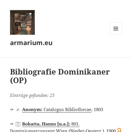
MENÜ
armarium.eu
UND
WIDGETS
Bibliografie Dominikaner
(OP)
Einträge gefunden: 25
✑
Anonym:
Catalogus Bibliothecae
, 1803
✑
Bohatta, Hanns [u.a.]:
801.
Dominicanerconvent Wien (Nieder-Oesterr.)
, 1900