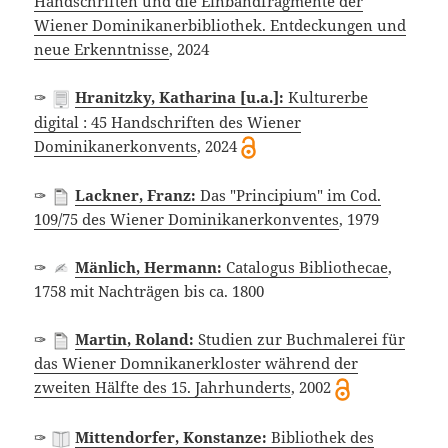
Handschriften und die Einbandfragmente der
Wiener Dominikanerbibliothek. Entdeckungen und
neue Erkenntnisse
, 2024
✑
Hranitzky, Katharina [u.a.]:
Kulturerbe
digital : 45 Handschriften des Wiener
Dominikanerkonvents
, 2024
✑
Lackner, Franz:
Das "Principium" im Cod.
109/75 des Wiener Dominikanerkonventes
, 1979
✑
Mänlich, Hermann:
Catalogus Bibliothecae
,
1758 mit Nachträgen bis ca. 1800
✑
Martin, Roland:
Studien zur Buchmalerei für
das Wiener Domnikanerkloster während der
zweiten Hälfte des 15. Jahrhunderts
, 2002
✑
Mittendorfer, Konstanze:
Bibliothek des