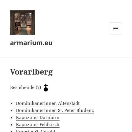
MENÜ
armarium.eu
UND
WIDGETS
Vorarlberg
Bestehende (7)
Dominikanerinnen Altenstadt
Dominikanerinnen St. Peter Bludenz
Kapuziner Dornbirn
Kapuziner Feldkirch
Propstei St. Gerold