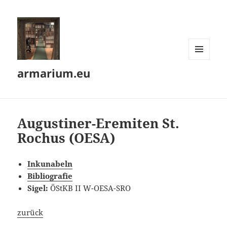
MENÜ
armarium.eu
UND
WIDGETS
Augustiner-Eremiten St.
Rochus (OESA)
Inkunabeln
Bibliografie
Sigel:
ÖStKB II W-OESA-SRO
zurück