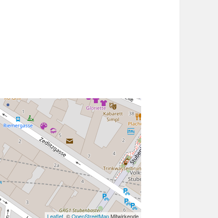
Leaflet
, ©
OpenStreetMap
Mitwirkende