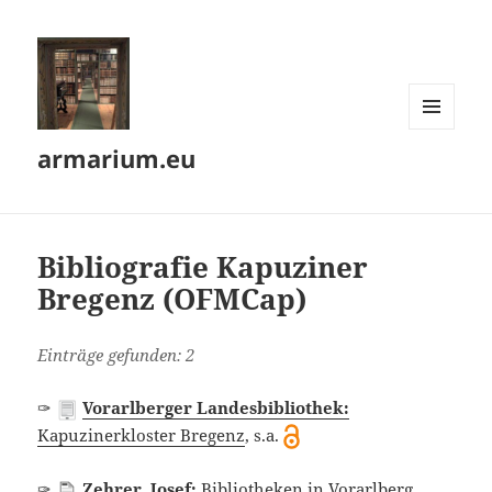
MENÜ
armarium.eu
UND
WIDGETS
Bibliografie Kapuziner
Bregenz (OFMCap)
Einträge gefunden: 2
✑
Vorarlberger Landesbibliothek:
Kapuzinerkloster Bregenz
, s.a.
✑
Zehrer, Josef:
Bibliotheken in Vorarlberg
,