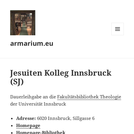
MENÜ
armarium.eu
UND
WIDGETS
Jesuiten Kolleg Innsbruck
(SJ)
Dauerleihgabe an die
Fakul­täts­bi­blio­thek Theologie
der Universität Innsbruck
Adresse:
6020 Innsbruck, Sillgasse 6
Homepage
Homepage-Bibliothek