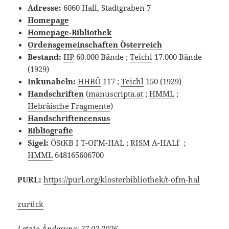
Adresse:
6060 Hall, Stadtgraben 7
Homepage
Homepage-Bibliothek
Ordensgemeinschaften Österreich
Bestand:
HP
60.000 Bände ;
Teichl
17.000 Bände
(1929)
Inkunabeln:
HHBÖ
117 ;
Teichl
150 (1929)
Handschriften
(
manuscripta.at
;
HMML
;
Hebräische Fragmente
)
Handschriftencensus
Bibliografie
Sigel:
ÖStKB I T-OFM-HAL ;
RISM
A-HALf ;
HMML
648165606700
PURL:
https://purl.org/klosterbibliothek/t-ofm-hal
zurück
Letzte Änderung: 27.02.2026