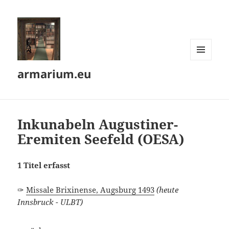
MENÜ
armarium.eu
UND
WIDGETS
Inkunabeln Augustiner-
Eremiten Seefeld (OESA)
1 Titel erfasst
✑
Missale Brixinense, Augsburg 1493
(heute
Innsbruck - ULBT)