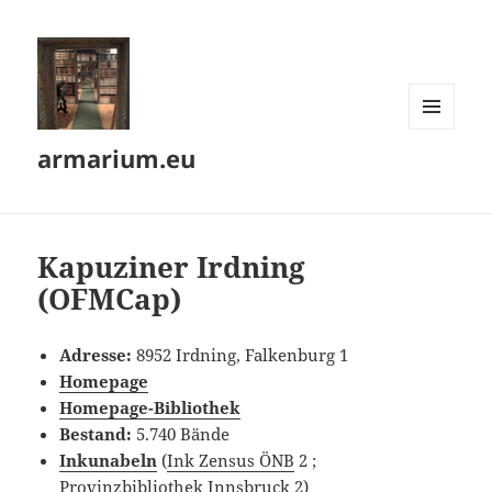
MENÜ
armarium.eu
UND
WIDGETS
Kapuziner Irdning
(OFMCap)
Adresse:
8952 Irdning, Falkenburg 1
Homepage
Homepage-Bibliothek
Bestand:
5.740 Bände
Inkunabeln
(
Ink Zensus ÖNB
2 ;
Provinzbibliothek Innsbruck
2)