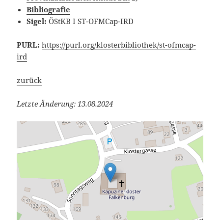
Bibliografie
Sigel:
ÖStKB I ST-OFMCap-IRD
PURL:
https://purl.org/klosterbibliothek/st-ofmcap-
ird
zurück
Letzte Änderung: 13.08.2024