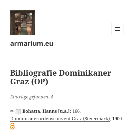
MENÜ
armarium.eu
UND
WIDGETS
Bibliografie Dominikaner
Graz (OP)
Einträge gefunden: 4
✑
Bohatta, Hanns [u.a.]:
166.
Dominicanerordensconvent Graz (Steiermark)
, 1900