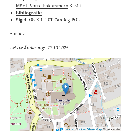
Mörtl, Vorrathskammern
S. 31 f.
Bibliografie
Sigel:
ÖStKB II ST-CanReg-PÖL
zurück
Letzte Änderung: 27.10.2025
Leaflet
, ©
OpenStreetMap
Mitwirkende