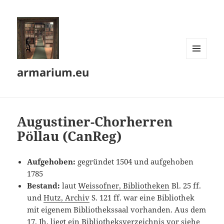
MENÜ
armarium.eu
UND
WIDGETS
Augustiner-Chorherren
Pöllau (CanReg)
Aufgehoben:
gegründet 1504 und aufgehoben
1785
Bestand:
laut
Weissofner, Bibliotheken
Bl. 25 ff.
und
Hutz, Archiv
S. 121 ff. war eine Bibliothek
mit eigenem Bibliothekssaal vorhanden. Aus dem
17. Jh. liegt ein Bibliotheksverzeichnis vor siehe