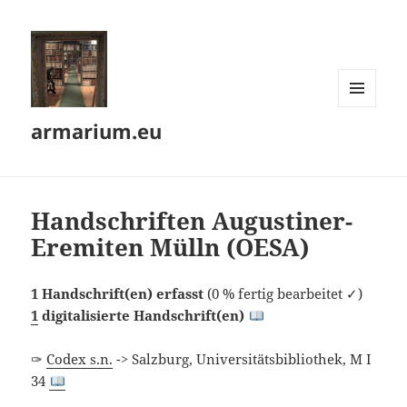
MENÜ
armarium.eu
UND
WIDGETS
Handschriften Augustiner-
Eremiten Mülln (OESA)
1 Handschrift(en) erfasst
(0 % fertig bearbeitet ✓)
1
digitalisierte Handschrift(en)
✑
Codex s.n.
-> Salzburg, Universitätsbibliothek, M I
34