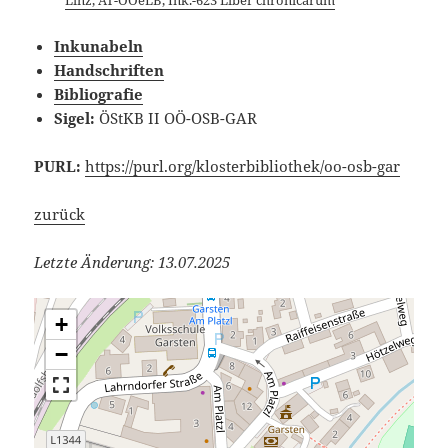
Linz, AT-OOeLB, Ink.-623 Liber chronicarum
Inkunabeln
Handschriften
Bibliografie
Sigel:
ÖStKB II OÖ-OSB-GAR
PURL:
https://purl.org/klosterbibliothek/oo-osb-gar
zurück
Letzte Änderung: 13.07.2025
+
−