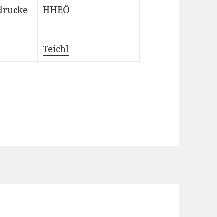
drucke
HHBÖ
Teichl