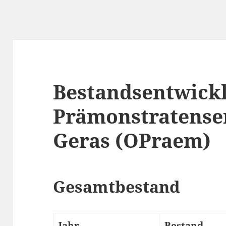
Bestandsentwick
Prämonstratense
Geras (OPraem)
Gesamtbestand
Jahr
Bestand