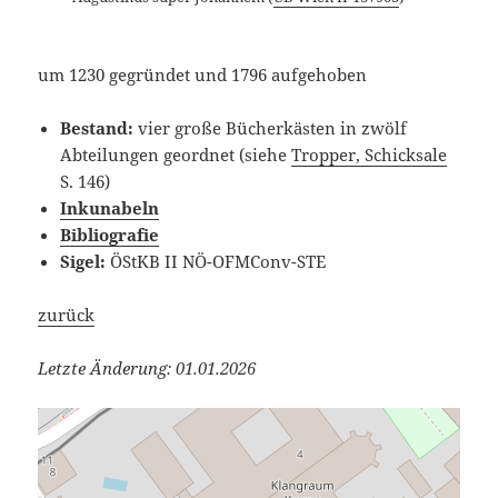
um 1230 gegründet und 1796 aufgehoben
Bestand:
vier große Bücherkästen in zwölf
Abteilungen geordnet (siehe
Tropper, Schicksale
S. 146)
Inkunabeln
Bibliografie
Sigel:
ÖStKB II NÖ-OFMConv-STE
zurück
Letzte Änderung: 01.01.2026