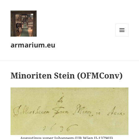
MENÜ
armarium.eu
UND
WIDGETS
Minoriten Stein (OFMConv)
Augustinus super Johannem (
UB Wien II-137903
)