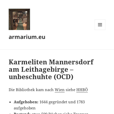
MENÜ
armarium.eu
UND
WIDGETS
Karmeliten Mannersdorf
am Leithagebirge –
unbeschuhte (OCD)
Die Bibliothek kam nach
Wien
siehe
HHBÖ
Aufgehoben:
1644 gegründet und 1783
aufgehoben