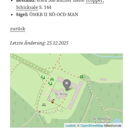
Bestand:
etwa 500 Bücher siehe
Tropper,
Schicksale
S. 144
Sigel:
ÖStKB II NÖ-OCD-MAN
zurück
Letzte Änderung: 25.12.2025
Leaflet
, ©
OpenStreetMap
Mitwirkende