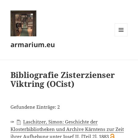
MENÜ
armarium.eu
UND
WIDGETS
Bibliografie Zisterzienser
Viktring (OCist)
Gefundene Einträge: 2
✑
Laschitzer, Simon: Geschichte der
Klosterbibliotheken und Archive Kärntens zur Zeit
ihrer Aufhebung unter Josef II. [Teil 2], 1883