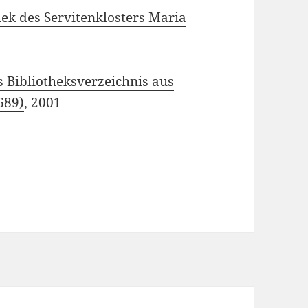
hek des Servitenklosters Maria
es Bibliotheksverzeichnis aus
689)
, 2001