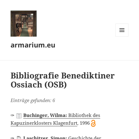
MENÜ
armarium.eu
UND
WIDGETS
Bibliografie Benediktiner
Ossiach (OSB)
Einträge gefunden: 6
✑
Buchinger, Wilma:
Bibliothek des
Kapuzinerklosters Klagenfurt
, 1996
✑
Laschitzer, Simon:
Geschichte der