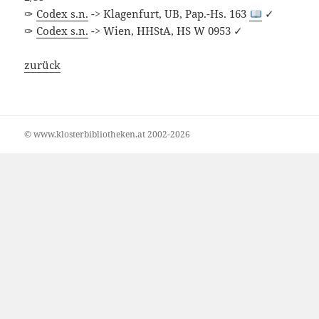
✑
Codex s.n.
-> Klagenfurt, UB, Pap.-Hs. 163
✓
✑
Codex s.n.
-> Wien, HHStA, HS W 0953 ✓
zurück
© www.klosterbibliotheken.at 2002-2026