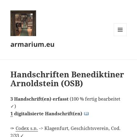
MENÜ
armarium.eu
UND
WIDGETS
Handschriften Benediktiner
Arnoldstein (OSB)
3 Handschrift(en) erfasst
(100 % fertig bearbeitet
✓)
1
digitalisierte Handschrift(en)
✑
Codex s.n.
-> Klagenfurt, Geschichtsverein, Cod.
2/33 ✓