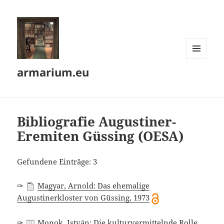
MENÜ
armarium.eu
UND
WIDGETS
Bibliografie Augustiner-
Eremiten Güssing (OESA)
Gefundene Einträge: 3
✑
Magyar, Arnold: Das ehemalige
Augustinerkloster von Güssing, 1973
✑
Monok, István: Die kulturvermittelnde Rolle