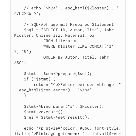
    // echo "<h2>" . esc_html($kloster) . "
</h2><br>";

    // SQL-Abfrage mit Prepared Statement

    $sql = "SELECT ID, Autor, Titel, Jahr, 
Kloster, Online_liz, Material, oa

            FROM literatur

            WHERE Kloster LIKE CONCAT('%', 
?, '%')

            ORDER BY Autor, Titel, Jahr 
ASC";

    $stmt = $con->prepare($sql);

    if (!$stmt) {

        return "<p>Fehler bei der Abfrage: " 
. esc_html($con->error) . "</p>";

    }

    $stmt->bind_param("s", $kloster);

    $stmt->execute();

    $res = $stmt->get_result();

    echo "<p style='color: #666; font-style: 
italic;'>Einträge gefunden: " . intval($res-