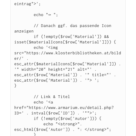
eintrag">';

	echo "✑ ";

	// Danach ggf. das passende Icon 
anzeigen

	if (!empty($row['Material']) && 
isset($materialIcons[$row['Material']])) {

    	echo '<img 
src="https://www.klosterbibliotheken.at/bild
er/' . 		
esc_attr($materialIcons[$row['Material']]) . 
'" width="20" height="21" alt="' . 
esc_attr($row['Material']) . '" title="' . 
esc_attr($row['Material']) . '"> ';

}

        // Link & Titel

        echo '<a 
href="https://www.armarium.eu/detail.php?
ID=' . intval($row['ID']) . '"">';

        if (!empty($row['Autor'])) {

            echo "<strong>". 
esc_html($row['Autor']) . ": </strong>";

        }
