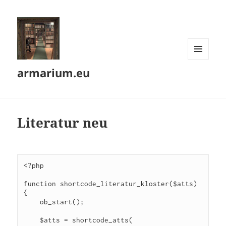
MENÜ
armarium.eu
UND
WIDGETS
Literatur neu
<?php

function shortcode_literatur_kloster($atts) 
{

    ob_start();

    $atts = shortcode_atts(
