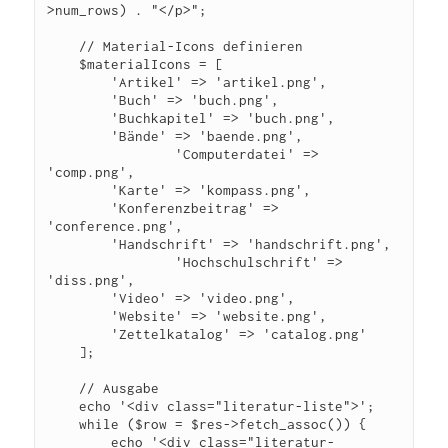
>num_rows) . "</p>";

    // Material-Icons definieren

    $materialIcons = [

        'Artikel' => 'artikel.png',

        'Buch' => 'buch.png',

        'Buchkapitel' => 'buch.png',

        'Bände' => 'baende.png',

		'Computerdatei' => 
'comp.png',

        'Karte' => 'kompass.png',

        'Konferenzbeitrag' => 
'conference.png',

        'Handschrift' => 'handschrift.png',

		'Hochschulschrift' => 
'diss.png',

        'Video' => 'video.png',

        'Website' => 'website.png',

        'Zettelkatalog' => 'catalog.png'

    ];

    // Ausgabe

    echo '<div class="literatur-liste">';

    while ($row = $res->fetch_assoc()) {

        echo '<div class="literatur-