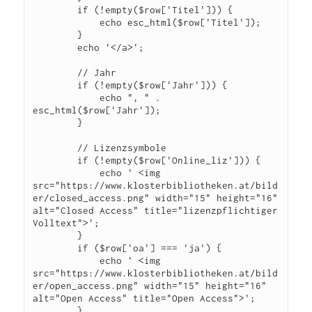
        if (!empty($row['Titel'])) {

            echo esc_html($row['Titel']);

        }

        echo '</a>';

        // Jahr

        if (!empty($row['Jahr'])) {

            echo ", " . 
esc_html($row['Jahr']);

        }

        // Lizenzsymbole

        if (!empty($row['Online_liz'])) {

            echo ' <img 
src="https://www.klosterbibliotheken.at/bild
er/closed_access.png" width="15" height="16" 
alt="Closed Access" title="lizenzpflichtiger 
Volltext">';

        }

        if ($row['oa'] === 'ja') {

            echo ' <img 
src="https://www.klosterbibliotheken.at/bild
er/open_access.png" width="15" height="16" 
alt="Open Access" title="Open Access">';

        }
