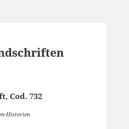
ndschriften
t, Cod. 732
en-Historien