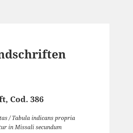
ndschriften
t, Cod. 386
tas / Tabula indicans propria
netur in Missali secundum