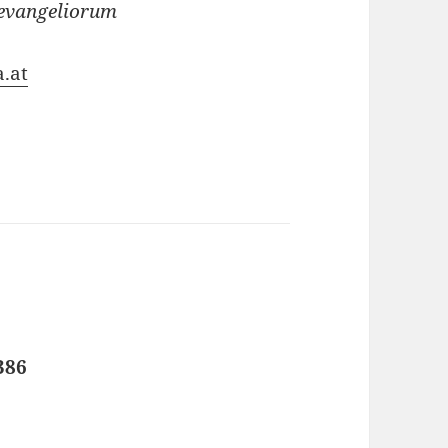
 evangeliorum
.at
386