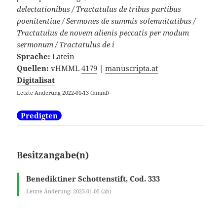
delectationibus / Tractatulus de tribus partibus
poenitentiae / Sermones de summis solemnitatibus /
Tractatulus de novem alienis peccatis per modum
sermonum / Tractatulus de i
Sprache:
Latein
Quellen:
vHMML
4179
|
manuscripta.at
Digitalisat
Letzte Änderung 2022-01-13 (hmml)
Predigten
Besitzangabe(n)
Benediktiner Schottenstift, Cod. 333
Letzte Änderung: 2023-01-05 (ah)