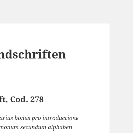
ndschriften
t, Cod. 278
arius bonus pro introduccione
rmonum secundum alphabeti