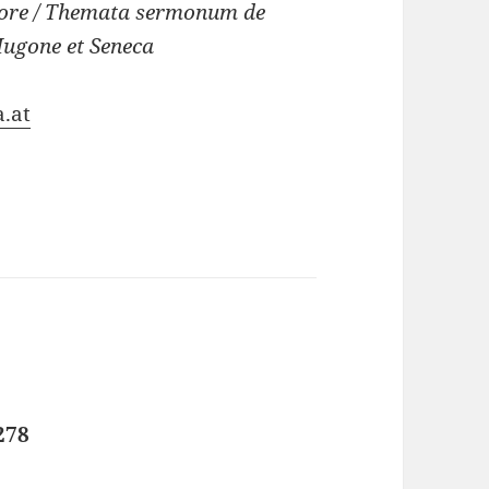
ore / Themata sermonum de
 Hugone et Seneca
.at
278