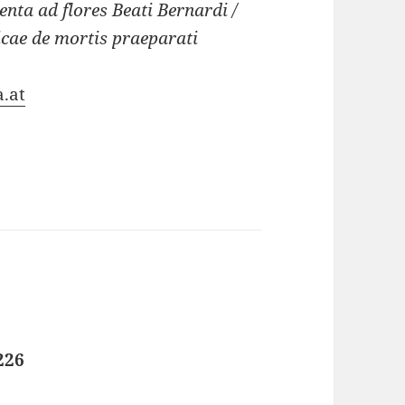
enta ad flores Beati Bernardi /
icae de mortis praeparati
.at
226