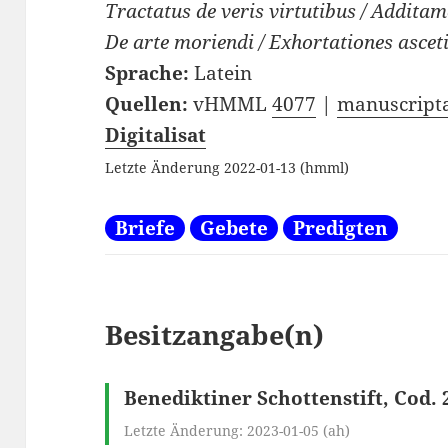
Tractatus de veris virtutibus / Additam
De arte moriendi / Exhortationes ascet
Sprache:
Latein
Quellen:
vHMML
4077
|
manuscripta
Digitalisat
Letzte Änderung 2022-01-13 (hmml)
Briefe
Gebete
Predigten
Besitzangabe(n)
Benediktiner Schottenstift, Cod. 
Letzte Änderung: 2023-01-05 (ah)